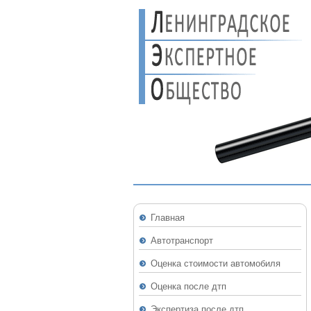
Главная
Автотранспорт
Оценка стоимости автомобиля
Оценка после дтп
Экспертиза после дтп