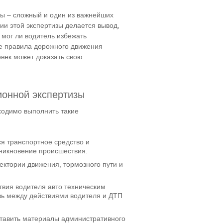
зы – сложный и один из важнейших
ии этой экспертизы делается вывод,
мог ли водитель избежать
е правила дорожного движения
овек может доказать свою
ионной экспертизы
ходимо выполнить такие
ся транспортное средство и
зникновение происшествия.
ектории движения, тормозного пути и
твия водителя авто техническим
зь между действиями водителя и ДТП
ставить материалы административного