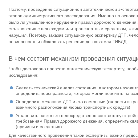
Поэтому, проведение ситуационной автотехнической эксперти
этапов административного расследования. Именно на основан
было ли умышленное нарушение правил дорожного движения, 
столкновения с пешеходом или транспортным средством, каки
нарушил. Поэтому, заказав ситуационную экспертизу ДТП, чел
невиновность и обжаловать решение дознавателя ГИБДД.
В чем состоит механизм проведения ситуац
Чтобы достоверно провести автотехническую экспертизу, необ
исследования:
Cделать технический анализ состояния, в котором находит
определить неисправности, которые могли повлиять на во
Определить механизм ДТП и его составные (скорости и тра
взаимного расположения любых транспортных средств)
Установить насколько непосредственно соответствуют дейс
требованиям Правил дорожного движения, определить свя
(причины и следствия).
Для качественного проведения такой экспертизы важно предо