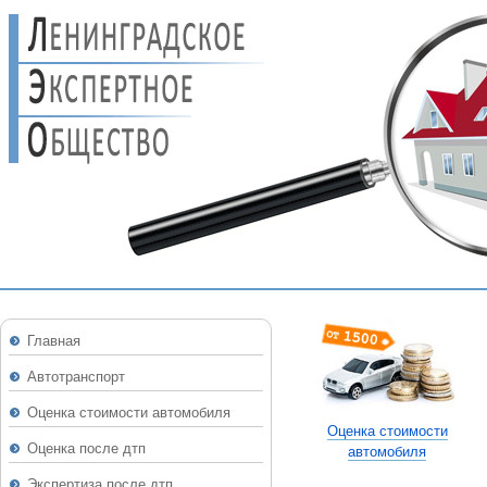
Главная
Автотранспорт
Оценка стоимости автомобиля
Оценка стоимости
Оценка после дтп
автомобиля
Экспертиза после дтп